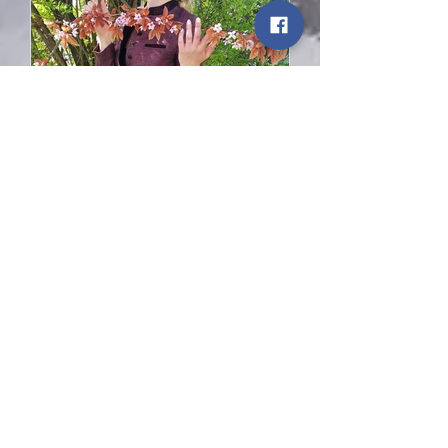
Dirndljanker und
Damenjanker
Aktuelle Einträge
Dirndljanker und Damenjanker