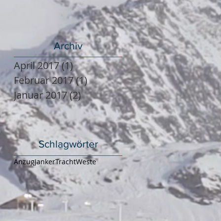
Archiv
April 2017
(1)
1 Beitrag
Februar 2017
(1)
1 Beitrag
Januar 2017
(2)
2 Beiträge
Schlagwörter
Anzug
Janker
Tracht
Weste