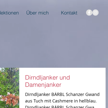
lektionen
Über mich
Kontakt
Dirndljanker und
Damenjanker
Dirndljanker BÄRBL Schanzer Gwand
aus Tuch mit Cashmere in hellblau.
Dirndljanker BÄRBL Schanzer Gwand